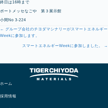
終日は16時まで
ポートメッセなごや 第３展示館
小間No 3-224
Posts
← グループ会社のチヨダマシナリーがスマートエネルギー
navigation
Weekに参加します。
スマートエネルギーWeekに参加しました。 →
ホーム
採用情報